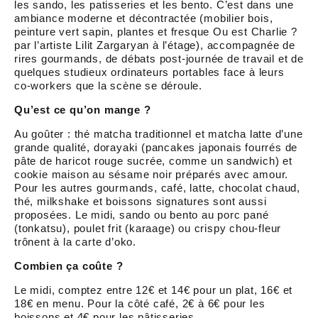
les sando, les patisseries et les bento. C’est dans une
ambiance moderne et décontractée (mobilier bois,
peinture vert sapin, plantes et fresque Ou est Charlie ?
par l’artiste Lilit Zargaryan à l’étage), accompagnée de
rires gourmands, de débats post-journée de travail et de
quelques studieux ordinateurs portables face à leurs
co-workers que la scène se déroule.
Qu’est ce qu’on mange ?
Au goûter : thé matcha traditionnel et matcha latte d’une
grande qualité, dorayaki (pancakes japonais fourrés de
pâte de haricot rouge sucrée, comme un sandwich) et
cookie maison au sésame noir préparés avec amour.
Pour les autres gourmands, café, latte, chocolat chaud,
thé, milkshake et boissons signatures sont aussi
proposées. Le midi, sando ou bento au porc pané
(tonkatsu), poulet frit (karaage) ou crispy chou-fleur
trônent à la carte d’oko.
Combien ça coûte ?
Le midi, comptez entre 12€ et 14€ pour un plat, 16€ et
18€ en menu. Pour la côté café, 2€ à 6€ pour les
boissons et 4€ pour les pâtisseries.